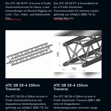
Die ATC SB 29 PT-4 ist eine 4-Punkt-
Das ATC SB 29 PT-4 Cornerblock ist
Aluminiumtraverse für Heavy-Load-
ein 4-Punkt-Aluminium-
Anwendungen im Bereich Rigging von
Traversensystem für schwere Lasten,
Licht-, Ton-, Video- und Dekotechnik.
gefertigt aus AlMgSi1 6082-T6. Es
Das...
verfügt über ein...
Weiterlesen
Weiterlesen
ATC SB 29-4 100cm
ATC SB 29-4 150cm
Traverse
Traverse
Die ATC SB 29-4 100cm ist eine 4-
Die ATC SB 29-4 150cm ist eine 4-
Punkt-Aluminiumtraverse mit
Punkt-Aluminium-Traverse (288 x 288
Doppelkonus-Verbindungssystem,
mm) mit Doppelkonus-
gefertigt aus AlMgSi1 6082-T6. Sie
Verbindungssystem und einer Länge