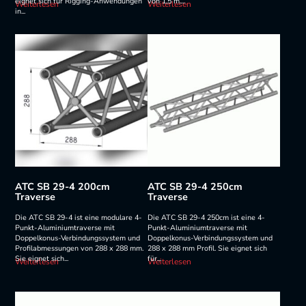
eignet sich für Rigging-Anwendungen
von 1,5 m....
Weiterlesen
Weiterlesen
in...
ATC SB 29-4 200cm
ATC SB 29-4 250cm
Traverse
Traverse
Die ATC SB 29-4 ist eine modulare 4-
Die ATC SB 29-4 250cm ist eine 4-
Punkt-Aluminiumtraverse mit
Punkt-Aluminiumtraverse mit
Doppelkonus-Verbindungssystem und
Doppelkonus-Verbindungssystem und
Profilabmessungen von 288 x 288 mm.
288 x 288 mm Profil. Sie eignet sich
Sie eignet sich...
für...
Weiterlesen
Weiterlesen