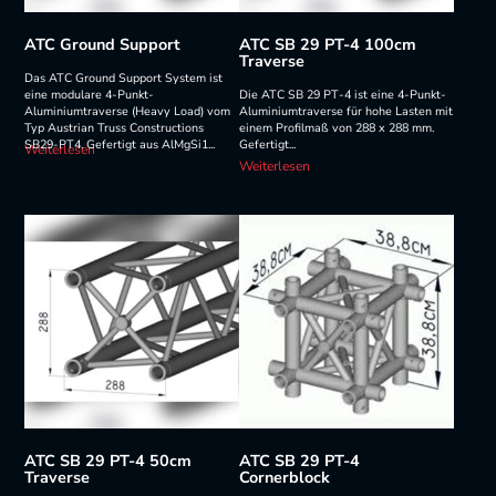
ATC Ground Support
ATC SB 29 PT-4 100cm
Traverse
Das ATC Ground Support System ist
eine modulare 4-Punkt-
Die ATC SB 29 PT-4 ist eine 4-Punkt-
Aluminiumtraverse (Heavy Load) vom
Aluminiumtraverse für hohe Lasten mit
Typ Austrian Truss Constructions
einem Profilmaß von 288 x 288 mm.
SB29-PT4. Gefertigt aus AlMgSi1...
Gefertigt...
Weiterlesen
Weiterlesen
ATC SB 29 PT-4 50cm
ATC SB 29 PT-4
Traverse
Cornerblock