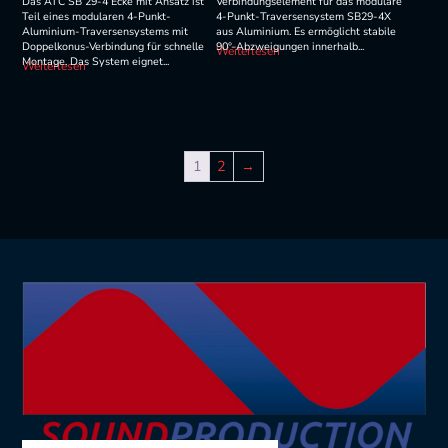
Das ATC SB 29-4 Ecke mit Ansatz ist
Verbindungselement für das modulare
Teil eines modularen 4-Punkt-
4-Punkt-Traversensystem SB29-4X
Aluminium-Traversensystems mit
aus Aluminium. Es ermöglicht stabile
Doppelkonus-Verbindung für schnelle
90°-Abzweigungen innerhalb...
Weiterlesen
Montage. Das System eignet...
Weiterlesen
1
2
→