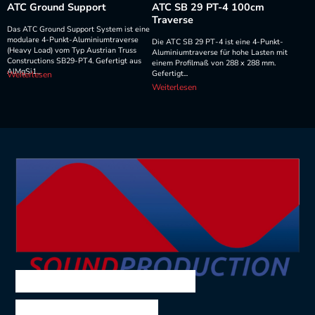
ATC Ground Support
ATC SB 29 PT-4 100cm
Traverse
Das ATC Ground Support System ist eine
modulare 4-Punkt-Aluminiumtraverse
Die ATC SB 29 PT-4 ist eine 4-Punkt-
(Heavy Load) vom Typ Austrian Truss
Aluminiumtraverse für hohe Lasten mit
Constructions SB29-PT4. Gefertigt aus
einem Profilmaß von 288 x 288 mm.
AlMgSi1...
Gefertigt...
Weiterlesen
Weiterlesen
SOUND PRODUCTION
Ing. Volkmar Theil