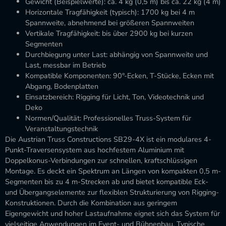
Gewicht (Beispielwerte): ca. 4 kg (0,5 m) bis ca. 22 kg (4 m)
Horizontale Tragfähigkeit (typisch): 1700 kg bei 4 m
Spannweite, abnehmend bei größeren Spannweiten
Vertikale Tragfähigkeit: bis über 2900 kg bei kurzen
Segmenten
Durchbiegung unter Last: abhängig von Spannweite und
Last, messbar im Betrieb
Kompatible Komponenten: 90°-Ecken, T-Stücke, Ecken mit
Abgang, Bodenplatten
Einsatzbereich: Rigging für Licht, Ton, Videotechnik und
Deko
Normen/Qualität: Professionelles Truss-System für
Veranstaltungstechnik
Die Austrian Truss Constructions SB29-4X ist ein modulares 4-
Punkt-Traversensystem aus hochfestem Aluminium mit
Doppelkonus-Verbindungen zur schnellen, kraftschlüssigen
Montage. Es deckt ein Spektrum an Längen von kompakten 0,5 m-
Segmenten bis zu 4 m-Strecken ab und bietet kompatible Eck-
und Übergangselemente zur flexiblen Strukturierung von Rigging-
Konstruktionen. Durch die Kombination aus geringem
Eigengewicht und hoher Lastaufnahme eignet sich das System für
vielseitige Anwendungen im Event- und Bühnenbau. Typische