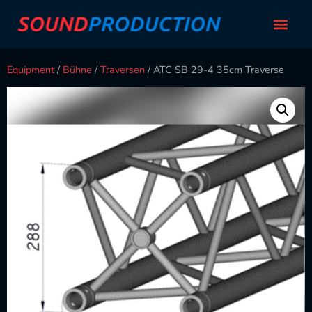
Equipment
/
Bühne
/
Traversen
/ ATC SB 29-4 35cm Traverse