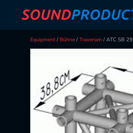
Equipment
/
Bühne
/
Traversen
/ ATC SB 29