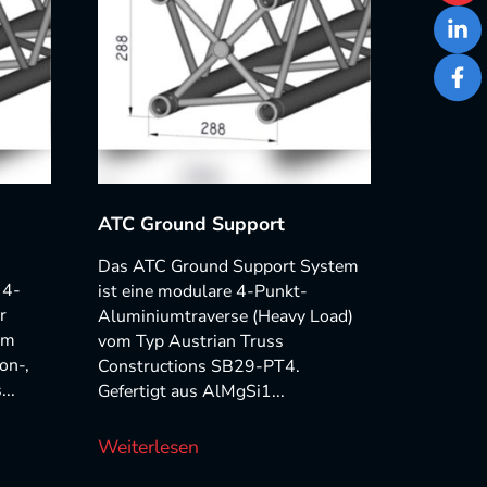
stor
77
73
Link
Fac
ATC Ground Support
Das ATC Ground Support System
 4-
ist eine modulare 4-Punkt-
r
Aluminiumtraverse (Heavy Load)
im
vom Typ Austrian Truss
on-,
Constructions SB29-PT4.
..
Gefertigt aus AlMgSi1...
Weiterlesen