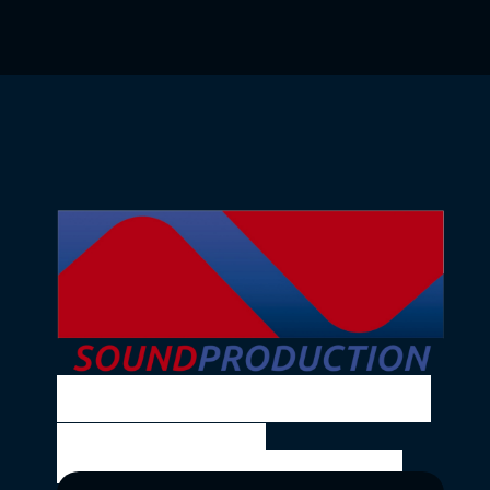
SOUND PRODUCTION
Ing. Volkmar Theil
Bräuhausgasse 10, 1050 Wien