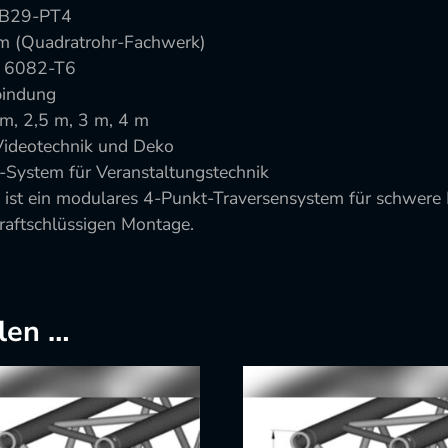
 SB29-PT4
 (Quadratrohr-Fachwerk)
1 6082-T6
bindung
 m, 2,5 m, 3 m, 4 m
, Videotechnik und Deko
s-System für Veranstaltungstechnik
 ist ein modulares 4-Punkt-Traversensystem für schwere
raftschlüssigen Montage.
len …