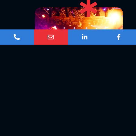
Jedes Event ein
Erlebnis
IHRE VERANSTALTUNGSPROFIS
Wir schaffen Erlebnisse mit
Technik und
Leidenschaft