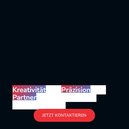
Kreativität
und
Präzision
– Ihr
Partner
für Eventtechnik &
Veranstaltungen
JETZT KONTAKTIEREN