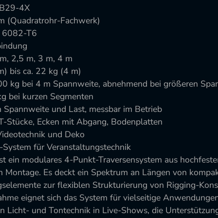
 SB29-4X
 (Quadratrohr-Fachwerk)
1 6082-T6
bindung
 m, 2,5 m, 3 m, 4 m
m) bis ca. 22 kg (4 m)
 1700 kg bei 4 m Spannweite, abnehmend bei größeren Sp
 kg bei kurzen Segmenten
n Spannweite und Last, messbar im Betrieb
T-Stücke, Ecken mit Abgang, Bodenplatten
, Videotechnik und Deko
s-System für Veranstaltungstechnik
ist ein modulares 4-Punkt-Traversensystem aus hochfes
gen Montage. Es deckt ein Spektrum an Längen von komp
selemente zur flexiblen Strukturierung von Rigging-Kons
hme eignet sich das System für vielseitige Anwendunge
n Licht- und Tontechnik in Live-Shows, die Unterstütz