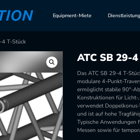
Equipment-Miete
Dienstleistun
-4 T-Stück
ATC SB 29-4
Das ATC SB 29-4 T-Stück 
modulare 4-Punkt-Trave
ermöglicht stabile 90°-A
Konstruktionen für Licht
verwendet Doppelkonus-V
und ist auf hohe Tragfähi
Typische Anwendungen fi
Messen sowie für temporär