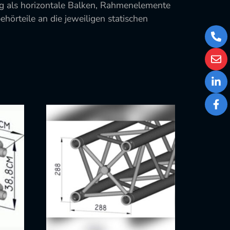
ig als horizontale Balken, Rahmenelemente
örteile an die jeweiligen statischen
+43
1
526
stor
77
73
Link
Fac