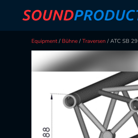
Equipment
/
Bühne
/
Traversen
/ ATC SB 29