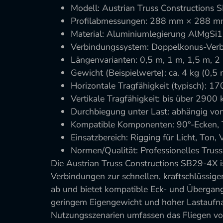
Modell: Austrian Truss Constructions
Profilabmessungen: 288 mm × 288 mm
Material: Aluminiumlegierung AlMgSi
Verbindungssystem: Doppelkonus-Ver
Längenvarianten: 0,5 m, 1 m, 1,5 m, 2
Gewicht (Beispielwerte): ca. 4 kg (0,5 
Horizontale Tragfähigkeit (typisch):
Vertikale Tragfähigkeit: bis über 2900
Durchbiegung unter Last: abhängig vo
Kompatible Komponenten: 90°-Ecken, 
Einsatzbereich: Rigging für Licht, Ton
Normen/Qualität: Professionelles Trus
Die Austrian Truss Constructions SB29-4X 
Verbindungen zur schnellen, kraftschlüssi
ab und bietet kompatible Eck- und Übergang
geringem Eigengewicht und hoher Lastaufna
Nutzungsszenarien umfassen das Fliegen vo