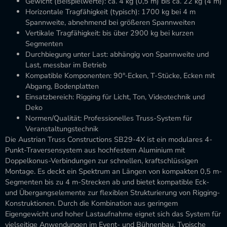
Gewicht (Beispielwerte): ca. 4 kg (0,5 m) bis ca. 22 kg (4 m)
Horizontale Tragfähigkeit (typisch): 1700 kg bei 4 m
Spannweite, abnehmend bei größeren Spannweiten
Vertikale Tragfähigkeit: bis über 2900 kg bei kurzen
Segmenten
Durchbiegung unter Last: abhängig von Spannweite und
Last, messbar im Betrieb
Kompatible Komponenten: 90°-Ecken, T-Stücke, Ecken mit
Abgang, Bodenplatten
Einsatzbereich: Rigging für Licht, Ton, Videotechnik und
Deko
Normen/Qualität: Professionelles Truss-System für
Veranstaltungstechnik
Die Austrian Truss Constructions SB29-4X ist ein modulares 4-
Punkt-Traversensystem aus hochfestem Aluminium mit
Doppelkonus-Verbindungen zur schnellen, kraftschlüssigen
Montage. Es deckt ein Spektrum an Längen von kompakten 0,5 m-
Segmenten bis zu 4 m-Strecken ab und bietet kompatible Eck-
und Übergangselemente zur flexiblen Strukturierung von Rigging-
Konstruktionen. Durch die Kombination aus geringem
Eigengewicht und hoher Lastaufnahme eignet sich das System für
vielseitige Anwendungen im Event- und Bühnenbau. Typische