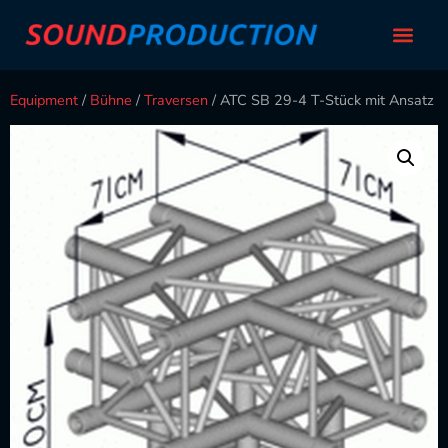
Equipment
/
Bühne
/
Traversen
/ ATC SB 29-4 T-Stück mit Ansatz