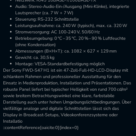
Netzwerk: RJ45 10BASE‑T/100BASE‑TX
Audio: Stereo‑Audio‑Ein‑/Ausgang (Mini‑Klinke), integrierte
Lautsprecher (ca. 7 W + 7 W)
Steuerung: RS‑232 Schnittstelle
Leistungsaufnahme: ca. 240 W (typisch), max. ca. 320 W
Stromversorgung: AC 100‑240 V, 50/60 Hz
Betriebsumgebung: 0 °C – 35 °C, 20 % – 90 % Luftfeuchte
(ohne Kondensation)
Abmessungen (B×H×T): ca. 1082 × 627 × 129 mm
Gewicht: ca. 30,5 kg
Montage: VESA‑Standardbefestigung möglich
Der Sony FWD‑S47 H1 ist ein 47‑Zoll‑Full‑HD‑LCD‑Display mit
schlankem Rahmen und professioneller Ausstattung für den
Einsatz in Medienproduktion, Installation und Präsentationen. Das
robuste Panel liefert bei typischer Helligkeit von rund 700 cd/m²
sowie breitem Betrachtungswinkel eine klare, farbstabile
Darstellung auch unter hohen Umgebungslichtbedingungen. Über
vielfältige analoge und digitale Schnittstellen lässt sich das
Display in Broadcast‑Setups, Videokonferenzsysteme oder
Installatio
::contentReference[oaicite:0]{index=0}