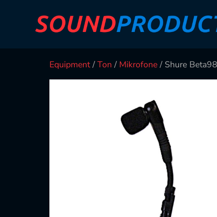
Equipment
/
Ton
/
Mikrofone
/ Shure Beta98