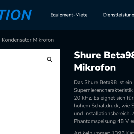
Equipment-Miete
Dienstleistun
 Kondensator Mikrofon
Shure Beta9
Mikrofon
Das Shure Beta98 ist ei
Supernierencharakteristi
20 kHz. Es eignet sich f
hohem Schalldruck, wie S
und Installationsbereich.
Phantomspeisung 48 V erf
Artikelnummer:
1396
Kat