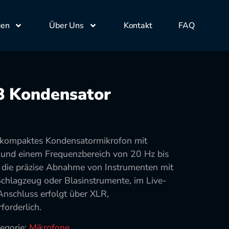
gen
Über Uns
Kontakt
FAQ
8 Kondensator
n kompaktes Kondensatormikrofon mit
k und einem Frequenzbereich von 20 Hz bis
ür die präzise Abnahme von Instrumenten mit
chlagzeug oder Blasinstrumente, im Live-
 Anschluss erfolgt über XLR,
orderlich.
egorie:
Mikrofone