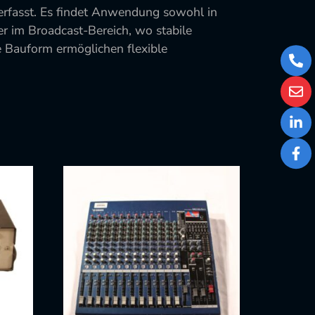
 erfasst. Es findet Anwendung sowohl in
der im Broadcast-Bereich, wo stabile
e Bauform ermöglichen flexible
+43
1
526
stor
77
73
Link
Fac