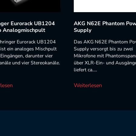
nger Eurorack UB1204
AKG N62E Phantom Pow
o Analogmischpult
Supply
hringer Eurorack UB1204
Das AKG N62E Phantom Po
ist ein analoges Mischpult
Supply versorgt bis zu zwei
Eingängen, darunter vier
Mikrofone mit Phantomspa
näle und vier Stereokanäle.
über XLR-Ein- und Ausgänge
liefert ca....
lesen
Weiterlesen