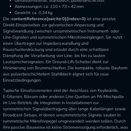
Gehäusematerial: Stahlblech, pulverbeschichtet
Abmessungen: ca. 110 × 73 × 42 mm
Gewicht: ca. 0,34 kg
Die
:contentReference[oaicite:0]{index=0}
ist eine passive
Direkt‑Einspeisebox zur galvanischen Anpassung und
Signalwandlung zwischen unsymmetrischen Instrument‑ oder
Line‑Signalen und symmetrischen Mikrofoneingängen. Sie nutzt
einen Übertrager zur Impedanzwandlung und
Rauschunterdrückung und erlaubt durch eine schaltbare
Dämpfung die Verarbeitung von Line‑ bis hin zu lauten
Lautsprechersignalen. Ein Ground‑Lift‑Schalter dient zur
Minimierung von Brummschleifen. Die kompakte, robuste Bauform
aus pulverbeschichtetem Stahlblech eignet sich für raue
Einsatzbedingungen.
Typische Einsatzszenarien sind der Anschluss von Keyboards,
E‑Gitarren, Bässen oder anderen Line‑Quellen an PA‑Mischpulte
im Live‑Betrieb, die Integration in Installationen zur
symmetrischen Signalübertragung über lange Kabellängen sowie
Broadcast‑Setups, in denen unsymmetrische Signale sauber in
symmetrische Mikrofonpegel umgewandelt werden sollen. Durch
ihre passive Bauweise ist keine Stromversorgung erforderlich, was