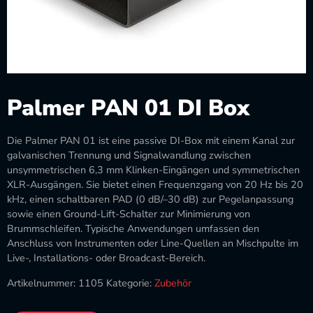
Palmer PAN 01 DI Box
Die Palmer PAN 01 ist eine passive DI-Box mit einem Kanal zur
galvanischen Trennung und Signalwandlung zwischen
unsymmetrischen 6,3 mm Klinken-Eingängen und symmetrischen
XLR-Ausgängen. Sie bietet einen Frequenzgang von 20 Hz bis 20
kHz, einen schaltbaren PAD (0 dB/–30 dB) zur Pegelanpassung
sowie einen Ground-Lift-Schalter zur Minimierung von
Brummschleifen. Typische Anwendungen umfassen den
Anschluss von Instrumenten oder Line-Quellen an Mischpulte im
Live-, Installations- oder Broadcast-Bereich.
Artikelnummer:
1105
Kategorie:
Zubehör