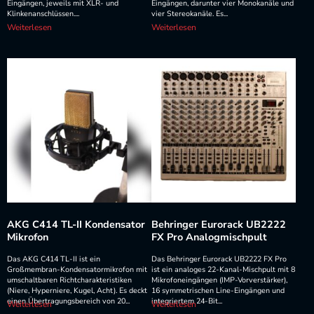
Eingängen, jeweils mit XLR- und
Eingängen, darunter vier Monokanäle und
Klinkenanschlüssen....
vier Stereokanäle. Es...
Weiterlesen
Weiterlesen
AKG C414 TL-II Kondensator
Behringer Eurorack UB2222
Mikrofon
FX Pro Analogmischpult
Das AKG C414 TL-II ist ein
Das Behringer Eurorack UB2222 FX Pro
Großmembran-Kondensatormikrofon mit
ist ein analoges 22-Kanal-Mischpult mit 8
umschaltbaren Richtcharakteristiken
Mikrofoneingängen (IMP-Vorverstärker),
(Niere, Hyperniere, Kugel, Acht). Es deckt
16 symmetrischen Line-Eingängen und
einen Übertragungsbereich von 20...
integriertem 24-Bit...
Weiterlesen
Weiterlesen