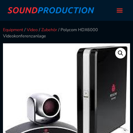
Equipment
/
Video
/
Zubehör
/ Polycom HDX6000
Videokonferenzanlage