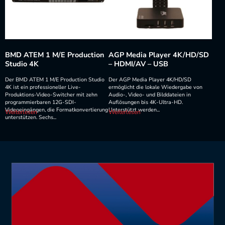
BMD ATEM 1 M/E Production
AGP Media Player 4K/HD/SD
Studio 4K
– HDMI/AV – USB
Der BMD ATEM 1 M/E Production Studio
Der AGP Media Player 4K/HD/SD
4K ist ein professioneller Live-
ermöglicht die lokale Wiedergabe von
Produktions-Video-Switcher mit zehn
Audio-, Video- und Bilddateien in
programmierbaren 12G-SDI-
Auflösungen bis 4K-Ultra-HD.
Videoeingängen, die Formatkonvertierung
Unterstützt werden...
Weiterlesen
Weiterlesen
unterstützen. Sechs...