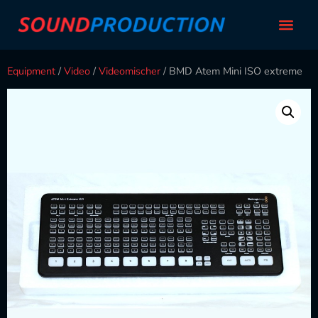
Equipment
/
Video
/
Videomischer
/ BMD Atem Mini ISO extreme