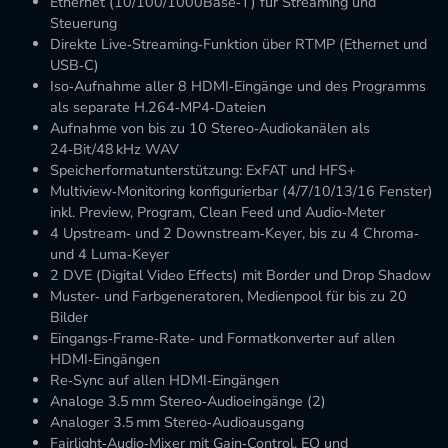
Ethernet (10/100/1000Base‑T) für Streaming und
Steuerung
Direkte Live‑Streaming‑Funktion über RTMP (Ethernet und
USB‑C)
Iso‑Aufnahme aller 8 HDMI‑Eingänge und des Programms
als separate H.264‑MP4‑Dateien
Aufnahme von bis zu 10 Stereo‑Audiokanälen als
24‑Bit/48 kHz WAV
Speicherformatunterstützung: ExFAT und HFS+
Multiview‑Monitoring konfigurierbar (4/7/10/13/16 Fenster)
inkl. Preview, Program, Clean Feed und Audio‑Meter
4 Upstream‑ und 2 Downstream‑Keyer, bis zu 4 Chroma‑
und 4 Luma‑Keyer
2 DVE (Digital Video Effects) mit Border und Drop Shadow
Muster‑ und Farbgeneratoren, Medienpool für bis zu 20
Bilder
Eingangs‑Frame‑Rate‑ und Formatkonverter auf allen
HDMI‑Eingängen
Re‑Sync auf allen HDMI‑Eingängen
Analoge 3.5 mm Stereo‑Audioeingänge (2)
Analoger 3.5 mm Stereo‑Audioausgang
Fairlight‑Audio‑Mixer mit Gain‑Control, EQ und