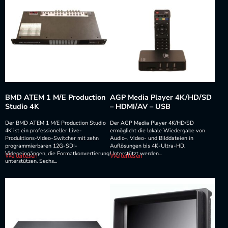
BMD ATEM 1 M/E Production
AGP Media Player 4K/HD/SD
Studio 4K
– HDMI/AV – USB
Der BMD ATEM 1 M/E Production Studio
Der AGP Media Player 4K/HD/SD
4K ist ein professioneller Live-
ermöglicht die lokale Wiedergabe von
Produktions-Video-Switcher mit zehn
Audio-, Video- und Bilddateien in
programmierbaren 12G-SDI-
Auflösungen bis 4K-Ultra-HD.
Videoeingängen, die Formatkonvertierung
Unterstützt werden...
Weiterlesen
Weiterlesen
unterstützen. Sechs...