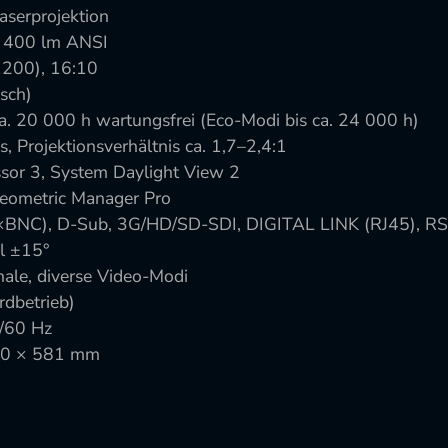
aserprojektion
 9 400 lm ANSI
200), 16:10
sch)
 ca. 20 000 h wartungsfrei (Eco-Modi bis ca. 24 000 h)
, Projektionsverhältnis ca. 1,7–2,4:1
essor 3, System Daylight View 2
Geometric Manager Pro
×BNC), D-Sub, 3G/HD/SD-SDI, DIGITAL LINK (RJ45), R
al ±15°
nale, diverse Video-Modi
rdbetrieb)
/60 Hz
200 × 581 mm