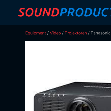
Equipment
/
Video
/
Projektoren
/ Panasoni