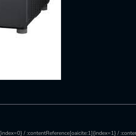
]{index=0} / :contentReference[oaicite:1]{index=1} / :cont