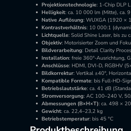
Projektionstechnologie
: 1-Chip DLP L
Helligkeit
: ca. 10 000 lm (Mitte), ca.
Native Auflösung
: WUXGA (1920 × 1
Kontrastverhältnis
: 10 000:1 (dynami
Lichtquelle
: Solid Shine Laser, bis zu
Objektiv
: Motorisierter Zoom und Fokus
Bildverarbeitung
: Detail Clarity Proc
Installation
: freie 360°-Ausrichtung, 
Anschlüsse
: HDMI, DVI-D, RGBHV (5
Bildkorrektur
: Vertikal ±40°, Horizont
Kompatible Formate
: bis Full-HD-Sig
Betriebslautstärke
: ca. 41 dB (Standa
Stromversorgung
: AC 100–240 V, 50
Abmessungen (B×H×T)
: ca. 498 × 
Gewicht
: ca. 22,4–23,2 kg
Betriebstemperatur
: bis 45 °C
Produktbeschreibung