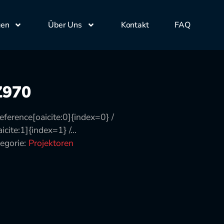
gen
Über Uns
Kontakt
FAQ
Z970
eference[oaicite:0]{index=0} /
icite:1]{index=1} /…
egorie:
Projektoren