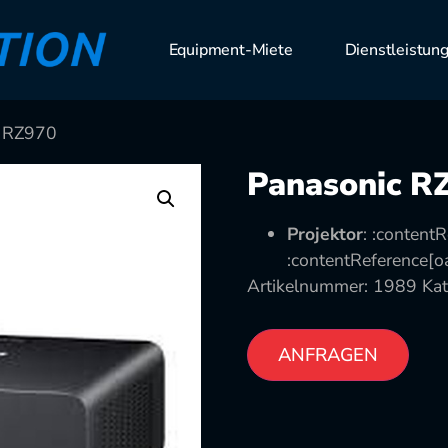
Equipment-Miete
Dienstleistun
c RZ970
Panasonic R
Projektor
: :contentR
:contentReference[oa
Artikelnummer:
1989
Kat
ANFRAGEN