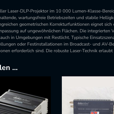
eller Laser-DLP-Projektor im 10 000 Lumen-Klasse-Berei
haltende, wartungsfreie Betriebszeiten und stabile Hellig
ichen geometrischen Korrekturfunktionen eignet sich das
npassung auf ungewöhnlichen Flächen. Die integrierten
en auch in Umgebungen mit Restlicht. Typische Einsatzszen
ungen oder Festinstallationen im Broadcast- und AV-Ber
tionen erforderlich sind. Die robuste Laser-Technik erla
len …