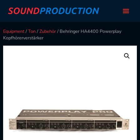
Equipment
/
Ton
/
Zubehör
/ Behringer HA4400 Powerplay
Kopfhörerverstärker