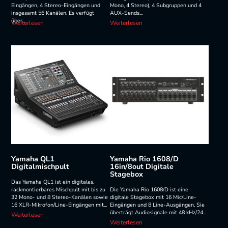
Eingängen, 4 Stereo-Eingängen und
Mono, 4 Stereo), 4 Subgruppen und 4
insgesamt 56 Kanälen. Es verfügt
AUX-Sends...
über...
Weiterlesen
Weiterlesen
Yamaha QL1
Yamaha Rio 1608/D
Digitalmischpult
16in/8out Digitale
Stagebox
Das Yamaha QL1 ist ein digitales,
rackmontierbares Mischpult mit bis zu
Die Yamaha Rio 1608/D ist eine
32 Mono- und 8 Stereo-Kanälen sowie
digitale Stagebox mit 16 Mic/Line-
16 XLR-Mikrofon/Line-Eingängen mit...
Eingängen und 8 Line-Ausgängen. Sie
überträgt Audiosignale mit 48 kHz/24...
Weiterlesen
Weiterlesen