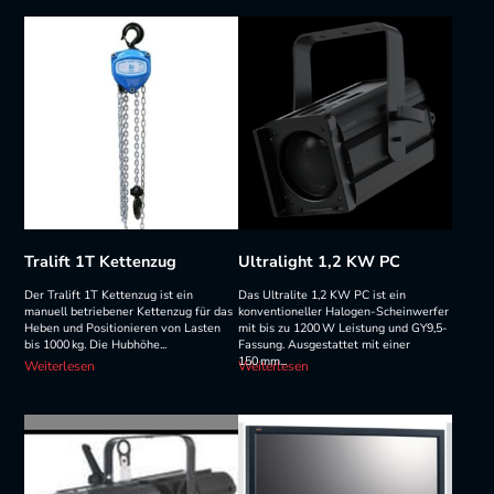
Tralift 1T Kettenzug
Ultralight 1,2 KW PC
Der Tralift 1T Kettenzug ist ein
Das Ultralite 1,2 KW PC ist ein
manuell betriebener Kettenzug für das
konventioneller Halogen-Scheinwerfer
Heben und Positionieren von Lasten
mit bis zu 1200 W Leistung und GY9,5-
bis 1000 kg. Die Hubhöhe...
Fassung. Ausgestattet mit einer
150 mm...
Weiterlesen
Weiterlesen