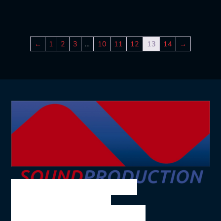
←
1
2
3
…
10
11
12
13
14
→
SOUND PRODUCTION
Ing. Volkmar Theil
Bräuhausgasse 10, 1050