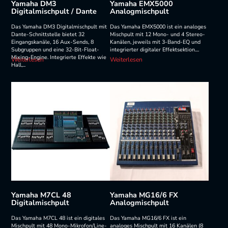
Yamaha DM3
Yamaha EMX5000
Digitalmischpult / Dante
Analogmischpult
Das Yamaha DM3 Digitalmischpult mit
Das Yamaha EMX5000 ist ein analoges
Dante-Schnittstelle bietet 32
Mischpult mit 12 Mono- und 4 Stereo-
Eingangskanäle, 16 Aux-Sends, 8
Kanälen, jeweils mit 3-Band-EQ und
Subgruppen und eine 32-Bit-Float-
integrierter digitaler Effektsektion....
Mixing-Engine. Integrierte Effekte wie
Weiterlesen
Weiterlesen
Hall,...
Yamaha M7CL 48
Yamaha MG16/6 FX
Digitalmischpult
Analogmischpult
Das Yamaha M7CL 48 ist ein digitales
Das Yamaha MG16/6 FX ist ein
Mischpult mit 48 Mono-Mikrofon/Line-
analoges Mischpult mit 16 Kanälen (8