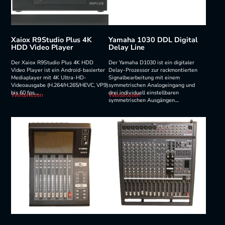
Xaiox R9Studio Plus 4K
Yamaha 1030 DDL Digital
HDD Video Player
Delay Line
Der Xaiox R9Studio Plus 4K HDD
Der Yamaha D1030 ist ein digitaler
Video Player ist ein Android-basierter
Delay-Prozessor zur rackmontierten
Mediaplayer mit 4K Ultra-HD-
Signalbearbeitung mit einem
Videoausgabe (H.264/H.265/HEVC, VP9)
symmetrischen Analogeingang und
bis 60 fps....
drei individuell einstellbaren
Weiterlesen
Weiterlesen
symmetrischen Ausgängen....