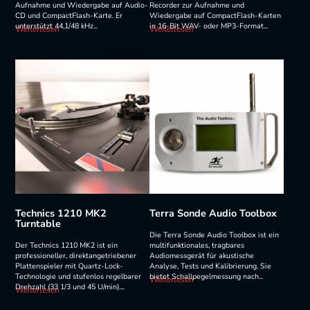
Aufnahme und Wiedergabe auf Audio-
Recorder zur Aufnahme und
CD und CompactFlash-Karte. Er
Wiedergabe auf CompactFlash-Karten
unterstützt 44,1/48 kHz...
in 16-Bit WAV- oder MP3-Format...
Weiterlesen
Weiterlesen
Technics 1210 MK2
Terra Sonde Audio Toolbox
Turntable
Die Terra Sonde Audio Toolbox ist ein
Der Technics 1210 MK2 ist ein
multifunktionales, tragbares
professioneller, direktangetriebener
Audiomessgerät für akustische
Plattenspieler mit Quartz-Lock-
Analyse, Tests und Kalibrierung. Sie
Technologie und stufenlos regelbarer
bietet Schallpegelmessung nach...
Weiterlesen
Drehzahl (33 1/3 und 45 U/min)....
Weiterlesen