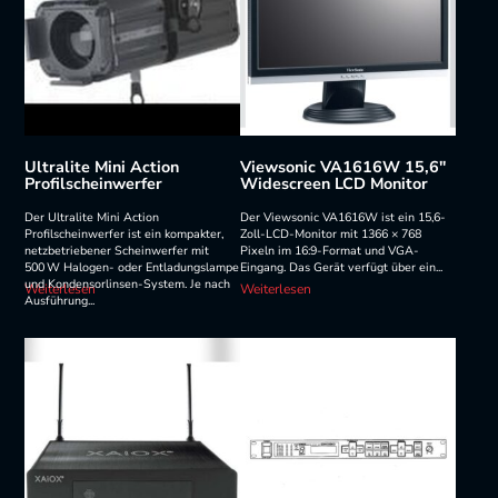
Ultralite Mini Action
Viewsonic VA1616W 15,6″
Profilscheinwerfer
Widescreen LCD Monitor
Der Ultralite Mini Action
Der Viewsonic VA1616W ist ein 15,6-
Profilscheinwerfer ist ein kompakter,
Zoll-LCD-Monitor mit 1366 × 768
netzbetriebener Scheinwerfer mit
Pixeln im 16:9-Format und VGA-
500 W Halogen- oder Entladungslampe
Eingang. Das Gerät verfügt über ein...
und Kondensorlinsen-System. Je nach
Weiterlesen
Weiterlesen
Ausführung...