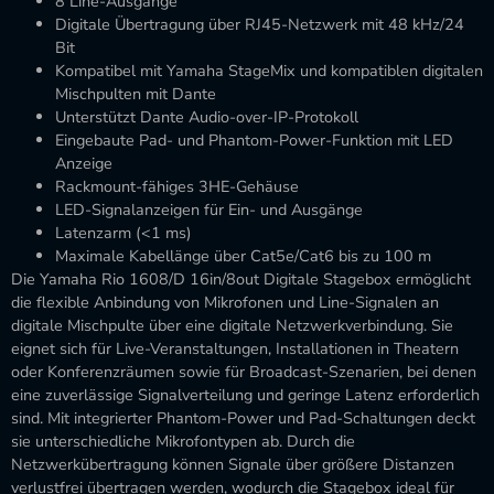
8 Line-Ausgänge
Digitale Übertragung über RJ45-Netzwerk mit 48 kHz/24
Bit
Kompatibel mit Yamaha StageMix und kompatiblen digitalen
Mischpulten mit Dante
Unterstützt Dante Audio-over-IP-Protokoll
Eingebaute Pad- und Phantom-Power-Funktion mit LED
Anzeige
Rackmount-fähiges 3HE-Gehäuse
LED-Signalanzeigen für Ein- und Ausgänge
Latenzarm (<1 ms)
Maximale Kabellänge über Cat5e/Cat6 bis zu 100 m
Die Yamaha Rio 1608/D 16in/8out Digitale Stagebox ermöglicht
die flexible Anbindung von Mikrofonen und Line-Signalen an
digitale Mischpulte über eine digitale Netzwerkverbindung. Sie
eignet sich für Live-Veranstaltungen, Installationen in Theatern
oder Konferenzräumen sowie für Broadcast-Szenarien, bei denen
eine zuverlässige Signalverteilung und geringe Latenz erforderlich
sind. Mit integrierter Phantom-Power und Pad-Schaltungen deckt
sie unterschiedliche Mikrofontypen ab. Durch die
Netzwerkübertragung können Signale über größere Distanzen
verlustfrei übertragen werden, wodurch die Stagebox ideal für