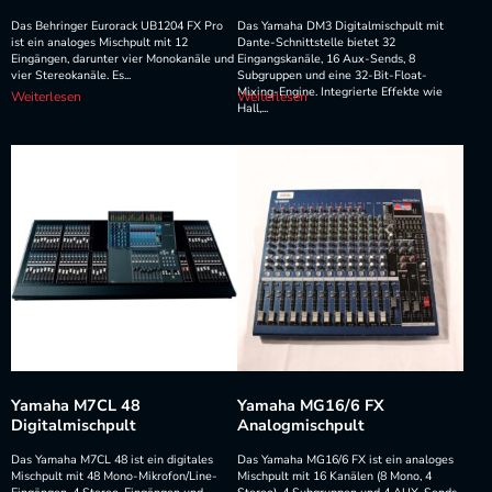
Das Behringer Eurorack UB1204 FX Pro
Das Yamaha DM3 Digitalmischpult mit
ist ein analoges Mischpult mit 12
Dante-Schnittstelle bietet 32
Eingängen, darunter vier Monokanäle und
Eingangskanäle, 16 Aux-Sends, 8
vier Stereokanäle. Es...
Subgruppen und eine 32-Bit-Float-
Mixing-Engine. Integrierte Effekte wie
Weiterlesen
Weiterlesen
Hall,...
Yamaha M7CL 48
Yamaha MG16/6 FX
Digitalmischpult
Analogmischpult
Das Yamaha M7CL 48 ist ein digitales
Das Yamaha MG16/6 FX ist ein analoges
Mischpult mit 48 Mono-Mikrofon/Line-
Mischpult mit 16 Kanälen (8 Mono, 4