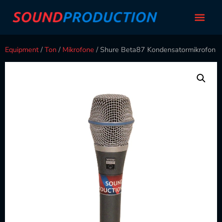
Equipment
/
Ton
/
Mikrofone
/ Shure Beta87 Kondensatormikrofon