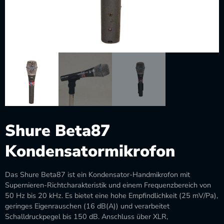
Shure Beta87
Kondensatormikrofon
Das Shure Beta87 ist ein Kondensator-Handmikrofon mit
Supernieren-Richtcharakteristik und einem Frequenzbereich von
50 Hz bis 20 kHz. Es bietet eine hohe Empfindlichkeit (25 mV/Pa),
geringes Eigenrauschen (16 dB(A)) und verarbeitet
Schalldruckpegel bis 150 dB. Anschluss über XLR,