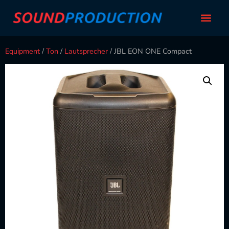
Equipment
/
Ton
/
Lautsprecher
/ JBL EON ONE Compact