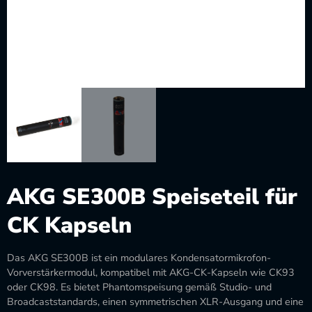
AKG SE300B Speiseteil für
CK Kapseln
Das AKG SE300B ist ein modulares Kondensatormikrofon-
Vorverstärkermodul, kompatibel mit AKG-CK-Kapseln wie CK93
oder CK98. Es bietet Phantomspeisung gemäß Studio- und
Broadcaststandards, einen symmetrischen XLR-Ausgang und eine