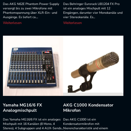
Das AKG N62E Phantom Power Supply
Das Behringer Eurorack UB1204 FX Pro
versorgt bis zu zwei Mikrofone mit
ist ein analoges Mischpult mit 12
Phantomspannung über XLR-Ein- und
Eingängen, darunter vier Monokanäle und
Ausgänge. Es liefert ca....
vier Stereokanäle. Es...
Weiterlesen
Weiterlesen
Yamaha MG16/6 FX
AKG C1000 Kondensator
Analogmischpult
Mikrofon
Das Yamaha MG16/6 FX ist ein analoges
Das AKG C1000 ist ein
Mischpult mit 16 Kanälen (8 Mono, 4
Kondensatormikrofon mit
Stereo), 4 Subgruppen und 4 AUX-Sends...
Nierencharakteristik und einem