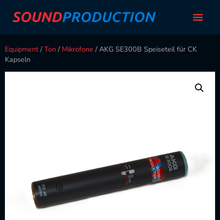
Equipment
/
Ton
/
Mikrofone
/ AKG SE300B Speiseteil für CK
Kapseln