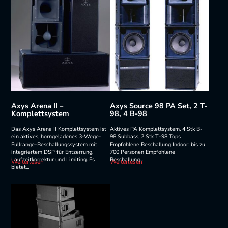
Axys Arena II –
Axys Source 98 PA Set, 2 T-
Komplettsystem
98, 4 B-98
Das Axys Arena II Komplettsystem ist
Aktives PA Komplettsystem, 4 Stk B-
ein aktives, horngeladenes 3-Wege-
98 Subbass, 2 Stk T-98 Tops
Fullrange-Beschallungssystem mit
Empfohlene Beschallung Indoor: bis zu
integriertem DSP für Entzerrung,
700 Personen Empfohlene
Laufzeitkorrektur und Limiting. Es
Beschallung...
Weiterlesen
Weiterlesen
bietet...